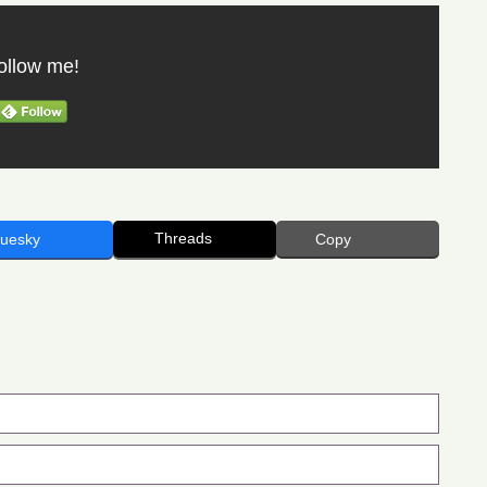
ollow me!
Threads
luesky
Copy