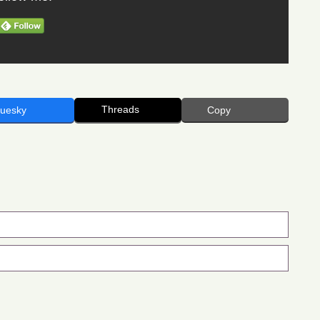
Threads
luesky
Copy