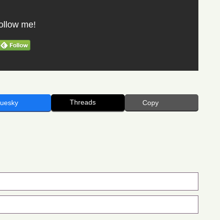
ollow me!
Threads
luesky
Copy