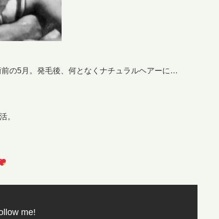
は手術前の5月。発毛後、何となくナチュラルヘアーに…
活。
。
ollow me!