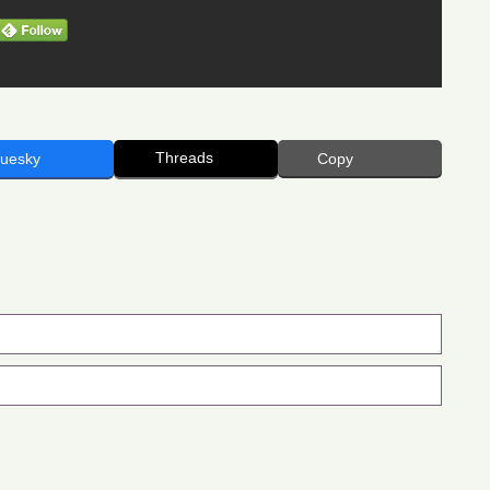
Threads
luesky
Copy