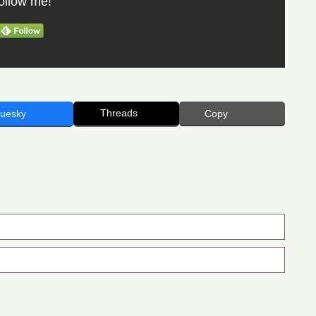
ollow me!
Threads
luesky
Copy