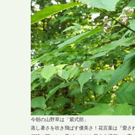
今朝の山野草は「紫式部」
蒸し暑さを吹き飛ばす優美さ！花言葉は『愛され上手』 英