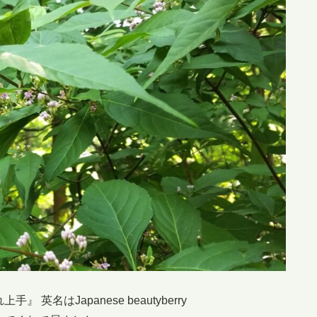
名はJapanese beautyberry