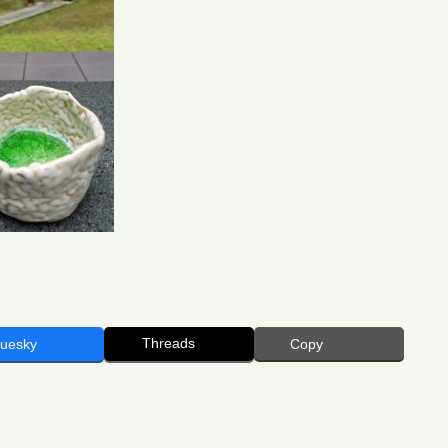
Threads
luesky
Copy